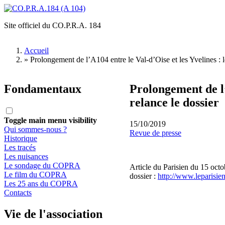
Aller au contenu principal
Site officiel du CO.P.R.A. 184
CO.P.R.A.184
(A 104)
Accueil
»
Prolongement de l’A104 entre le Val-d’Oise et les Yvelines : l
Vous êtes ici
Fondamentaux
Prolongement de l’
relance le dossier
Toggle main menu visibility
15/10/2019
Qui sommes-nous ?
Revue de presse
Historique
Les tracés
Les nuisances
Le sondage du COPRA
Article du Parisien du 15 octo
Le film du COPRA
dossier :
http://www.leparisien
Les 25 ans du COPRA
Contacts
Vie de l'association