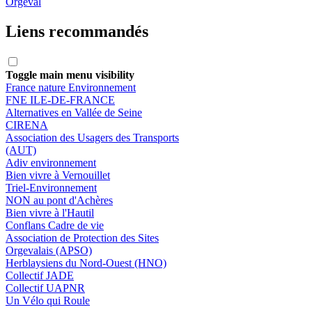
Orgeval
Liens recommandés
Toggle main menu visibility
France nature Environnement
FNE ILE-DE-FRANCE
Alternatives en Vallée de Seine
CIRENA
Association des Usagers des Transports
(AUT)
Adiv environnement
Bien vivre à Vernouillet
Triel-Environnement
NON au pont d'Achères
Bien vivre à l'Hautil
Conflans Cadre de vie
Association de Protection des Sites
Orgevalais (APSO)
Herblaysiens du Nord-Ouest (HNO)
Collectif JADE
Collectif UAPNR
Un Vélo qui Roule