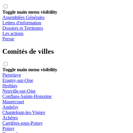
Toggle main menu visibility
Assemblées Générales
Lettres d'information
Dossiers et Territoires
Les actions
Presse
Comités de villes
Toggle main menu visibility
Pierrelaye
Eragny-sur-Oise
Herblay
Neuville-sur-Oise
Conflans-Sainte-Honorine
Maurecourt
Andrésy
Chanteloup-les-Vignes
Achères
Carrières-sous-Poissy
Poissy