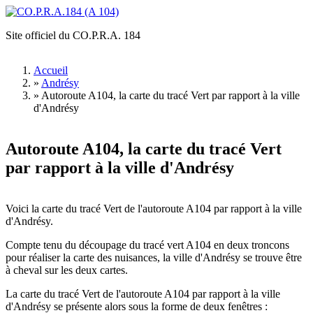
Aller au contenu principal
Site officiel du CO.P.R.A. 184
CO.P.R.A.184
(A 104)
Accueil
»
Andrésy
Vous êtes ici
»
Autoroute A104, la carte du tracé Vert par rapport à la ville
d'Andrésy
Autoroute A104, la carte du tracé Vert
par rapport à la ville d'Andrésy
Voici la carte du tracé Vert de l'autoroute A104 par rapport à la ville
d'Andrésy.
Compte tenu du découpage du tracé vert A104 en deux troncons
pour réaliser la carte des nuisances, la ville d'Andrésy se trouve être
à cheval sur les deux cartes.
La carte du tracé Vert de l'autoroute A104 par rapport à la ville
d'Andrésy se présente alors sous la forme de deux fenêtres :