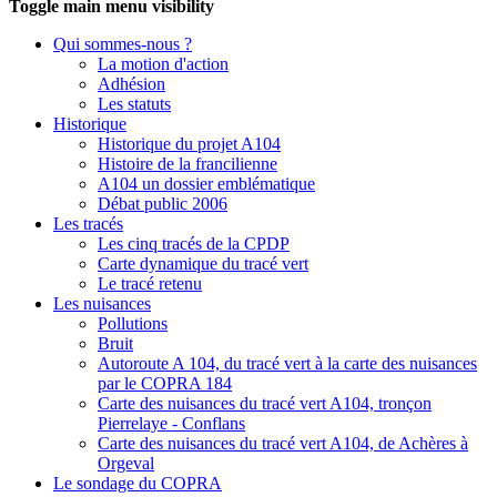
Toggle main menu visibility
Qui sommes-nous ?
La motion d'action
Adhésion
Les statuts
Historique
Historique du projet A104
Histoire de la francilienne
A104 un dossier emblématique
Débat public 2006
Les tracés
Les cinq tracés de la CPDP
Carte dynamique du tracé vert
Le tracé retenu
Les nuisances
Pollutions
Bruit
Autoroute A 104, du tracé vert à la carte des nuisances
par le COPRA 184
Carte des nuisances du tracé vert A104, tronçon
Pierrelaye - Conflans
Carte des nuisances du tracé vert A104, de Achères à
Orgeval
Le sondage du COPRA