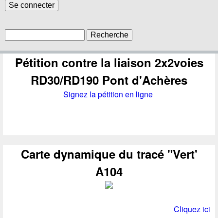
R
F
e
c
Pétition contre la liaison 2x2voies
o
h
RD30/RD190 Pont d'Achères
r
e
r
Signez la pétition en ligne
m
c
u
h
e
l
a
Carte dynamique du tracé "Vert'
i
A104
r
e
Cliquez ici