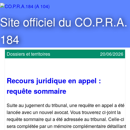
Aller
au
C
Site officiel du CO.P.R.A.
contenu
O
principal
184
.
Dossiers et territoires
20/06/2026
P
.
Recours juridique en appel :
R
requête sommaire
.
Suite au jugement du tribunal, une requête en appel a été
lancée avec un nouvel avocat. Vous trouverez ci-joint la
A
requête sommaire qui a été adressée au tribunal. Celle-ci
sera complétée par un mémoire complémentaire détaillant