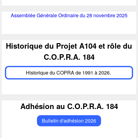
d
e
Assemblée Générale Ordinaire du 28 novembre 2025
r
e
Historique du Projet A104 et rôle du
c
C.O.P.R.A. 184
h
e
Historique du COPRA de 1991 à 2026.
r
c
h
Adhésion au C.O.P.R.A. 184
e
Bulletin d'adhésion 2026