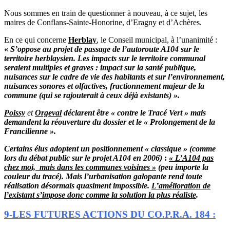
Nous sommes en train de questionner à nouveau, à ce sujet, les
maires de Conflans-Sainte-Honorine, d’Eragny et d’Achères.
En ce qui concerne
Herblay
, le Conseil municipal, à l’unanimité :
«
S’oppose au projet de passage de l’autoroute A104 sur le
territoire herblaysien. Les impacts sur le territoire communal
seraient multiples et graves : impact sur la santé publique,
nuisances sur le cadre de vie des habitants et sur l’environnement,
nuisances sonores et olfactives, fractionnement majeur de la
commune (qui se rajouterait à ceux déjà existants) ».
Poissy
et
Orgeval
déclarent être « contre le Tracé Vert » mais
demandent la réouverture du dossier et le « Prolongement de la
Francilienne ».
Certains élus adoptent un positionnement « classique » (comme
lors du débat public sur le projet A104 en 2006)
:
« L’A104 pas
chez moi, mais dans les communes voisines »
(peu importe la
couleur du tracé). Mais l’urbanisation galopante rend toute
réalisation désormais quasiment impossible.
L’amélioration de
l’existant s’impose donc comme la solution la plus réaliste
.
9-LES FUTURES ACTIONS DU CO.P.R.A. 184 :