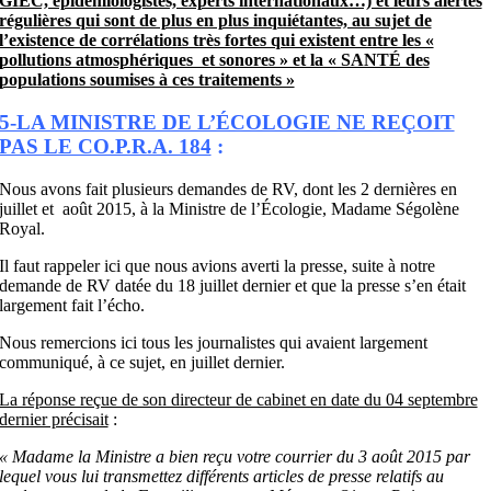
GIEC, épidémiologistes, experts internationaux…) et leurs alertes
régulières qui sont de plus en plus inquiétantes, au sujet de
l’existence de corrélations très fortes qui existent entre les «
pollutions atmosphériques et sonores » et la « SANTÉ des
populations soumises à ces traitements »
5-LA MINISTRE DE L’ÉCOLOGIE NE REÇOIT
PAS LE CO.P.R.A. 184
:
Nous avons fait plusieurs demandes de RV, dont les 2 dernières en
juillet et août 2015, à la Ministre de l’Écologie, Madame Ségolène
Royal.
Il faut rappeler ici que nous avions averti la presse, suite à notre
demande de RV datée du 18 juillet dernier et que la presse s’en était
largement fait l’écho.
Nous remercions ici tous les journalistes qui avaient largement
communiqué, à ce sujet, en juillet dernier.
La réponse reçue de son directeur de cabinet en date du 04 septembre
dernier précisait
:
« Madame la Ministre a bien reçu votre courrier du 3 août 2015 par
lequel vous lui transmettez différents articles de presse relatifs au