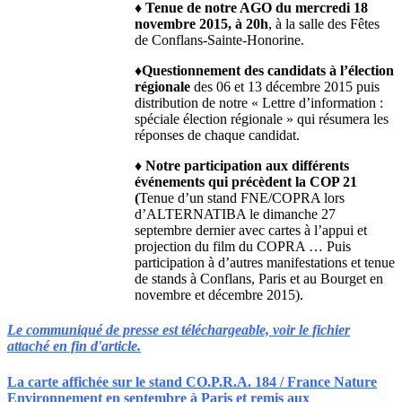
♦
Tenue de notre AGO du mercredi 18
novembre 2015, à 20h
, à la salle des Fêtes
de Conflans-Sainte-Honorine.
♦
Questionnement
des candidats à l’élection
régionale
des 06 et 13 décembre 2015 puis
distribution de notre « Lettre d’information :
spéciale élection régionale » qui résumera les
réponses de chaque candidat.
♦
Notre participation aux différents
événements qui précèdent la COP 21
(
Tenue d’un stand FNE/COPRA lors
d’ALTERNATIBA le dimanche 27
septembre dernier avec cartes à l’appui et
projection du film du COPRA … Puis
participation à d’autres manifestations et tenue
de stands à Conflans, Paris et au Bourget en
novembre et décembre 2015).
Le communiqué de presse est téléchargeable, voir le fichier
attaché en fin d'article.
La carte affichée sur le stand CO.P.R.A. 184 / France Nature
Environnement en septembre à Paris et remis aux