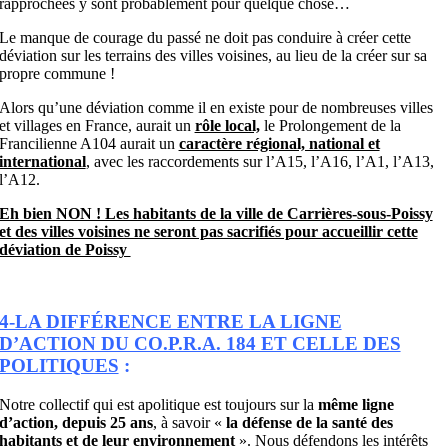
rapprochées y sont probablement pour quelque chose…
Le manque de courage du passé ne doit pas conduire à créer cette
déviation sur les terrains des villes voisines, au lieu de la créer sur sa
propre commune !
Alors qu’une déviation comme il en existe pour de nombreuses villes
et villages en France, aurait un
rôle local,
le Prolongement de la
Francilienne A104 aurait un
caractère régional, national et
international
, avec les raccordements sur l’A15, l’A16, l’A1, l’A13,
l’A12.
Eh bien NON ! Les habitants de la ville de Carrières-sous-Poissy
et des villes voisines ne seront pas sacrifiés pour accueillir cette
déviation de Poissy
4-LA DIFFÉRENCE ENTRE LA LIGNE
D’ACTION DU CO.P.R.A. 184 ET CELLE DES
POLITIQUES
:
Notre collectif qui est apolitique est toujours sur la
même ligne
d’action, depuis 25 ans
, à savoir «
la défense de la santé des
habitants et de leur environnement
». Nous défendons les intérêts