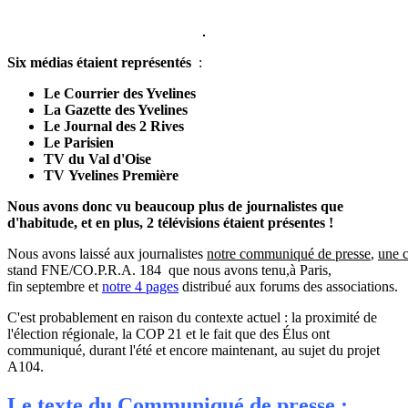
Six médias étaient représentés
:
Le Courrier des Yvelines
La Gazette des Yvelines
Le Journal des 2 Rives
Le Parisien
TV du Val d'Oise
TV Yvelines Première
Nous avons donc vu beaucoup plus de journalistes que
d'habitude, et en plus, 2 télévisions étaient présentes !
Nous avons laissé aux journalistes
notre communiqué de presse
,
une 
stand FNE/CO.P.R.A. 184 que nous avons tenu,à Paris,
fin septembre et
notre 4 pages
distribué aux forums des associations.
C'est probablement en raison du contexte actuel : la proximité de
l'élection régionale, la COP 21 et le fait que des Élus ont
communiqué, durant l'été et encore maintenant, au sujet du projet
A104.
Le texte du Communiqué de presse :