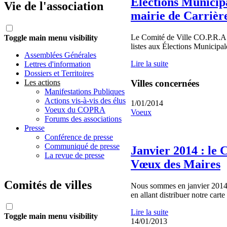
Elections Municipa
Vie de l'association
mairie de Carrière
Le Comité de Ville CO.P.R.A. 
Toggle main menu visibility
listes aux Élections Municipa
Assemblées Générales
Lire la suite
Lettres d'information
Dossiers et Territoires
Les actions
Villes concernées
Manifestations Publiques
Actions vis-à-vis des élus
1/01/2014
Voeux du COPRA
Voeux
Forums des associations
Presse
Conférence de presse
Communiqué de presse
Janvier 2014 : le 
La revue de presse
Vœux des Maires
Comités de villes
Nous sommes en janvier 2014 
en allant distribuer notre car
Lire la suite
Toggle main menu visibility
14/01/2013