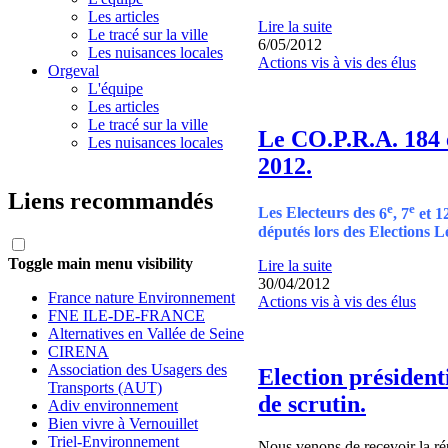
Les articles
Lire la suite
Le tracé sur la ville
6/05/2012
Les nuisances locales
Actions vis à vis des élus
Orgeval
L'équipe
Les articles
Le tracé sur la ville
Le CO.P.R.A. 184 e
Les nuisances locales
2012.
Liens recommandés
e
e
Les Electeurs des
6
, 7
et 1
députés lors des Elections Lé
Toggle main menu visibility
Lire la suite
30/04/2012
France nature Environnement
Actions vis à vis des élus
FNE ILE-DE-FRANCE
Alternatives en Vallée de Seine
CIRENA
Association des Usagers des
Election président
Transports (AUT)
de scrutin.
Adiv environnement
Bien vivre à Vernouillet
Triel-Environnement
Nous venons de recevoir la r