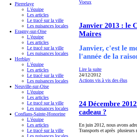
Voeux
Pierrelaye
L'équipe
Les articles
Le tracé sur la ville
Janvier 2013 : le 
Les nuisances locales
Eragny-sur-Oise
Maires
L'équipe
Les articles
Janvier, c'est le 
Le tracé sur la ville
Les nuisances locales
l'année de la raiso
Herblay
L'équipe
Lire la suite
Les articles
24/12/2012
Le tracé sur la ville
Actions vis à vis des élus
Les nuisances locales
Neuville-sur-Oise
L'équipe
Les articles
24 Décembre 2012 :
Le tracé sur la ville
Les nuisances locales
cadeau ?
Conflans-Sainte-Honorine
L'équipe
En juin 2012, nous avons adr
Les articles
Transports et après plusieurs 
Le tracé sur la ville
Les nuisances locales