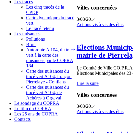
Les tracés
Les cinq tracés de la
Villes concernées
CPDP
Carte dynamique du tracé
3/03/2014
vert
Actions vis à vis des élus
Le tracé retenu
Les nuisances
Pollutions
Bruit
Elections Municipa
Autoroute A 104, du tracé
mairie de Pierrela
vert à la carte des
nuisances par le COPRA
184
Le Comité de Ville CO.P.R.A. 
Carte des nuisances du
Élections Municipales des 23 
tracé vert A104, tronçon
Pierrelaye - Conflans
Lire la suite
Carte des nuisances du
tracé vert A104, de
Villes concernées
Achères à Orgeval
Le sondage du COPRA
3/03/2014
Le film du COPRA
Actions vis à vis des élus
Les 25 ans du COPRA
Contacts