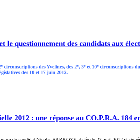
t le questionnement des candidats aux électi
e
e
e
e
2
circonscriptions des Yvelines, des
2
, 3
et 10
circonscriptions du 
gislatives des 10 et 17 juin 2012.
ielle 2012 : une réponse au CO.P.R.A. 184 en
éponse du candidat Nicolas SARKOZY, datée du 27 avril 2012 et signée