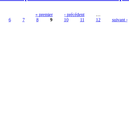
« premier
‹ précédent
…
6
7
8
9
10
11
12
suivant ›