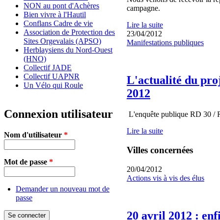
NON au pont d'Achères
campagne.
Bien vivre à l'Hautil
Conflans Cadre de vie
Lire la suite
Association de Protection des
23/04/2012
Sites Orgevalais (APSO)
Manifestations publiques
Herblaysiens du Nord-Ouest
(HNO)
Collectif JADE
Collectif UAPNR
L'actualité du pro
Un Vélo qui Roule
2012
Connexion utilisateur
L'enquête publique RD 30 / R
Lire la suite
Nom d'utilisateur
*
Villes concernées
Mot de passe
*
20/04/2012
Actions vis à vis des élus
Demander un nouveau mot de
passe
20 avril 2012 : enf