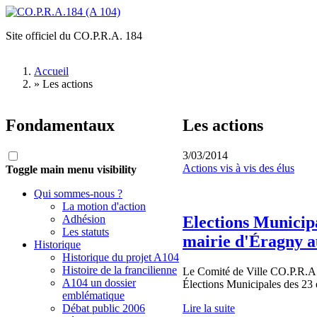
Aller au contenu principal
Site officiel du CO.P.R.A. 184
CO.P.R.A.184
(A 104)
Accueil
»
Les actions
Vous êtes ici
Fondamentaux
Les actions
3/03/2014
Actions vis à vis des élus
Toggle main menu visibility
Qui sommes-nous ?
La motion d'action
Elections Municipa
Adhésion
Les statuts
mairie d'Éragny au
Historique
Historique du projet A104
Histoire de la francilienne
Le Comité de Ville CO.P.R.A. 
A104 un dossier
Élections Municipales des 23 
emblématique
Lire la suite
Débat public 2006