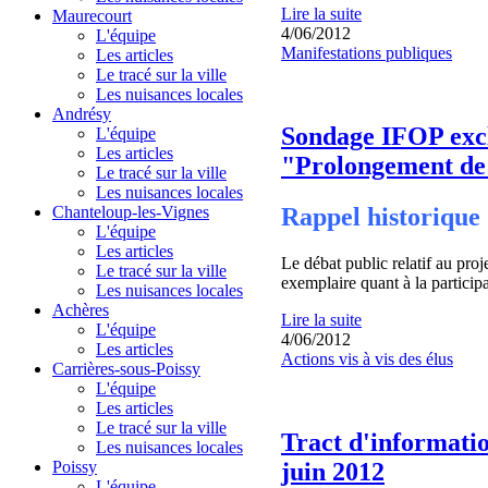
Lire la suite
Maurecourt
4/06/2012
L'équipe
Manifestations publiques
Les articles
Le tracé sur la ville
Les nuisances locales
Andrésy
Sondage IFOP exclu
L'équipe
Les articles
"Prolongement de 
Le tracé sur la ville
Les nuisances locales
Rappel historique
Chanteloup-les-Vignes
L'équipe
Les articles
Le débat public relatif au pro
Le tracé sur la ville
exemplaire quant à la particip
Les nuisances locales
Achères
Lire la suite
L'équipe
4/06/2012
Les articles
Actions vis à vis des élus
Carrières-sous-Poissy
L'équipe
Les articles
Le tracé sur la ville
Tract d'informatio
Les nuisances locales
juin 2012
Poissy
L'équipe